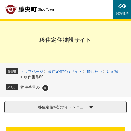
ペ
メニューを飛ばして本文へ
ー
閲覧補助
ジ
の
先
頭
移住定住特設サイト
で
す
。
トップページ
>
移住定住特設サイト
>
探したい
>
いえ探し
現在地
>
物件番号86
物件番号86
足あと
移住定住特設サイトメニュー
本