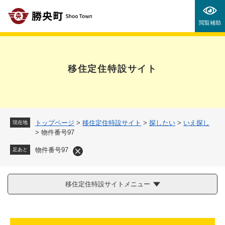
ペ
メニューを飛ばして本文へ
ー
閲覧補助
ジ
の
先
頭
移住定住特設サイト
で
す
。
トップページ
>
移住定住特設サイト
>
探したい
>
いえ探し
現在地
>
物件番号97
物件番号97
足あと
移住定住特設サイトメニュー
本