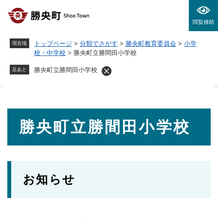
ペ
メニューを飛ばして本文へ
ー
閲覧補助
ジ
の
トップページ
>
分類でさがす
>
勝央町教育委員会
>
小学
現在地
先
校・中学校
>
勝央町立勝間田小学校
頭
で
勝央町立勝間田小学校
足あと
す
。
本
勝央町立勝間田小学校
文
お知らせ