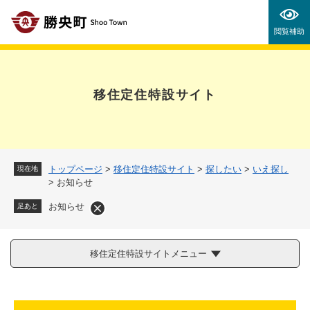
ペ
メニューを飛ばして本文へ
ー
閲覧補助
ジ
の
先
頭
移住定住特設サイト
で
す
。
トップページ
>
移住定住特設サイト
>
探したい
>
いえ探し
現在地
>
お知らせ
お知らせ
足あと
移住定住特設サイトメニュー
本