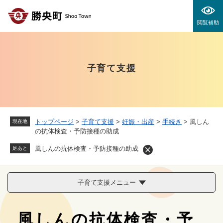
ペ
メニューを飛ばして本文へ
ー
閲覧補助
ジ
の
先
頭
子育て支援
で
す
。
トップページ
>
子育て支援
>
妊娠・出産
>
手続き
>
風しん
現在地
の抗体検査・予防接種の助成
風しんの抗体検査・予防接種の助成
足あと
子育て支援メニュー
本
風しんの抗体検査・予