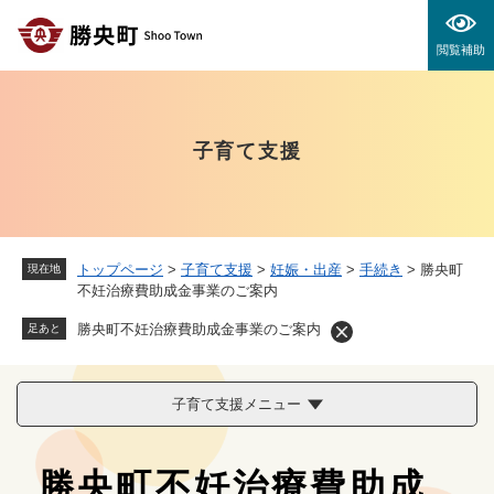
ペ
メニューを飛ばして本文へ
ー
閲覧補助
ジ
の
先
頭
子育て支援
で
す
。
トップページ
>
子育て支援
>
妊娠・出産
>
手続き
>
勝央町
現在地
不妊治療費助成金事業のご案内
勝央町不妊治療費助成金事業のご案内
足あと
子育て支援メニュー
本
勝央町不妊治療費助成