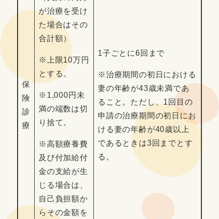
が治療を受け
た場合はその
合計額）
1子ごとに6回まで
※上限10万円
とする。
※治療期間の初日における
保
妻の年齢が43歳未満であ
※1,000円未
険
ること。ただし、1回目の
満の端数は切
診
申請の治療期間の初日にお
り捨て。
療
ける妻の年齢が40歳以上
であるときは3回までとす
※高額療養費
る。
及び付加給付
金の支給が生
じる場合は、
自己負担額か
らその金額を