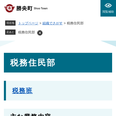
ペ
メニューを飛ばして本文へ
ー
閲覧補助
ジ
の
トップページ
>
組織でさがす
>
税務住民部
現在地
先
頭
税務住民部
足あと
で
す
。
本
税務住民部
文
税務班