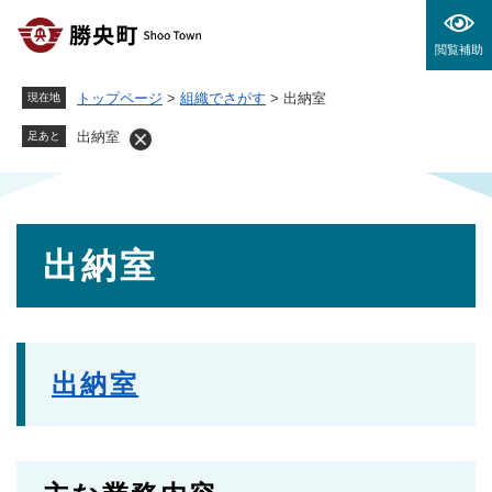
ペ
メニューを飛ばして本文へ
ー
閲覧補助
ジ
の
トップページ
>
組織でさがす
>
出納室
現在地
先
頭
出納室
足あと
で
す
。
本
出納室
文
出納室