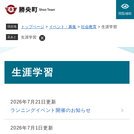
ペ
メニューを飛ばして本文へ
ー
閲覧補助
ジ
の
トップページ
>
イベント・募集
>
社会教育
>
生涯学習
現在地
先
頭
生涯学習
足あと
で
す
。
本
生涯学習
文
2026年7月21日更新
ランニングイベント開催のお知らせ
2026年7月1日更新