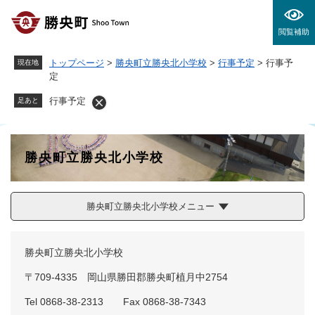
ペ
メニューを飛ばして本文へ
ー
閲覧補助
ジ
の
トップページ
>
勝央町立勝央北小学校
>
行事予定
>
行事予
現在地
先
定
頭
で
行事予定
足あと
す
。
勝央町立勝央北小学校
勝央町立勝央北小学校メニュー
勝央町立勝央北小学校
〒709-4335 岡山県勝田郡勝央町植月中2754
Tel 0868-38-2313 Fax 0868-38-7343