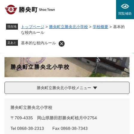
ペ
メニューを飛ばして本文へ
ー
閲覧補助
ジ
の
トップページ
>
勝央町立勝央北小学校
>
学校概要
>
基本的
現在地
先
な校内ルール
頭
で
基本的な校内ルール
足あと
す
。
勝央町立勝央北小学校
勝央町立勝央北小学校メニュー
勝央町立勝央北小学校
〒709-4335 岡山県勝田郡勝央町植月中2754
Tel 0868-38-2313 Fax 0868-38-7343