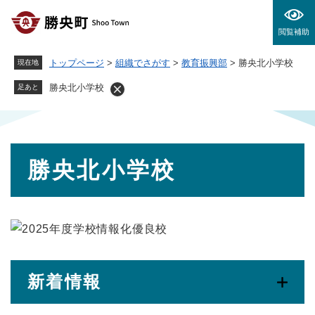
ペ
メニューを飛ばして本文へ
ー
閲覧補助
ジ
の
トップページ
>
組織でさがす
>
教育振興部
>
勝央北小学校
現在地
先
頭
勝央北小学校
足あと
で
す
。
本
勝央北小学校
文
新着情報