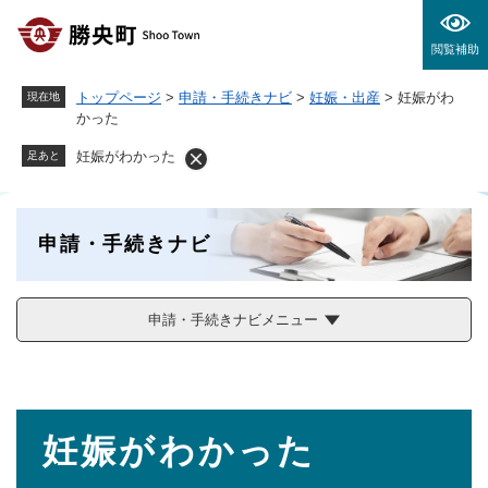
ペ
メニューを飛ばして本文へ
ー
閲覧補助
ジ
の
トップページ
>
申請・手続きナビ
>
妊娠・出産
>
妊娠がわ
現在地
先
かった
頭
で
妊娠がわかった
足あと
す
。
申請・手続きナビ
申請・手続きナビメニュー
本
妊娠がわかった
文