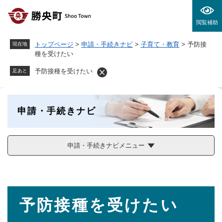
ペ
メニューを飛ばして本文へ
ー
閲覧補助
ジ
の
トップページ
>
申請・手続きナビ
>
子育て・教育
>
予防接
現在地
先
種を受けたい
頭
で
予防接種を受けたい
足あと
す
。
申請・手続きナビ
申請・手続きナビメニュー
本
予防接種を受けたい
文