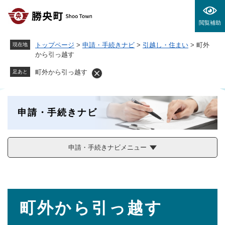
ペ
メニューを飛ばして本文へ
ー
閲覧補助
ジ
の
トップページ
>
申請・手続きナビ
>
引越し・住まい
>
町外
現在地
先
から引っ越す
頭
で
町外から引っ越す
足あと
す
。
申請・手続きナビ
申請・手続きナビメニュー
本
町外から引っ越す
文