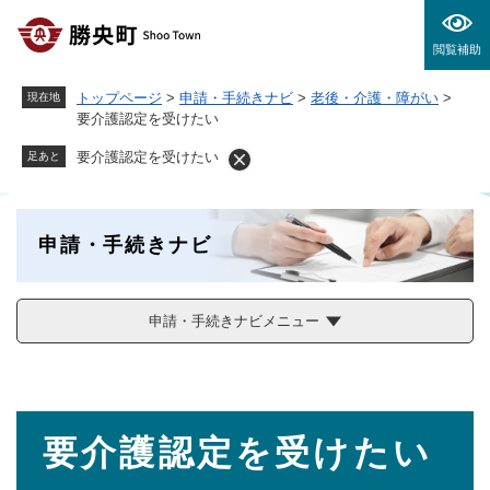
ペ
メニューを飛ばして本文へ
ー
閲覧補助
ジ
の
トップページ
>
申請・手続きナビ
>
老後・介護・障がい
>
現在地
先
要介護認定を受けたい
頭
で
要介護認定を受けたい
足あと
す
。
申請・手続きナビ
申請・手続きナビメニュー
本
要介護認定を受けたい
文