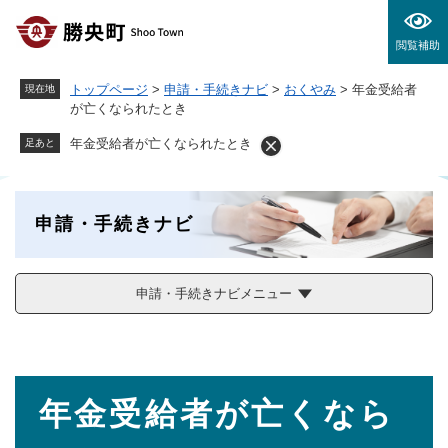
ペ
メニューを飛ばして本文へ
ー
閲覧補助
ジ
の
トップページ
>
申請・手続きナビ
>
おくやみ
>
年金受給者
現在地
先
が亡くなられたとき
頭
で
年金受給者が亡くなられたとき
足あと
す
。
申請・手続きナビ
申請・手続きナビメニュー
本
年金受給者が亡くなら
文