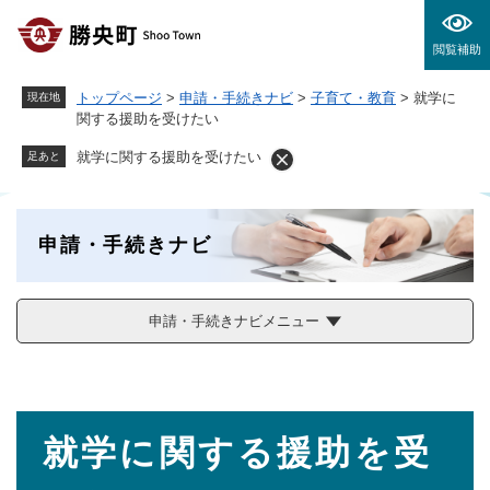
ペ
メニューを飛ばして本文へ
ー
閲覧補助
ジ
の
トップページ
>
申請・手続きナビ
>
子育て・教育
>
就学に
現在地
先
関する援助を受けたい
頭
で
就学に関する援助を受けたい
足あと
す
。
申請・手続きナビ
申請・手続きナビメニュー
本
就学に関する援助を受
文