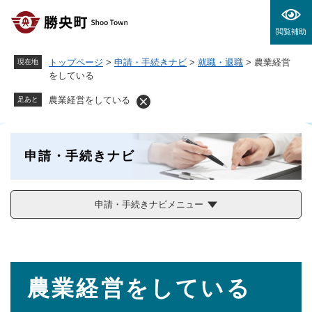
ペ
メニューを飛ばして本文へ
ー
閲覧補助
ジ
の
トップページ
>
申請・手続きナビ
>
就職・退職
>
農業経営
現在地
先
をしている
頭
で
農業経営をしている
足あと
す
。
申請・手続きナビ
申請・手続きナビメニュー
本
農業経営をしている
文