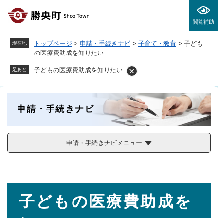
ペ
メニューを飛ばして本文へ
ー
閲覧補助
ジ
の
トップページ
>
申請・手続きナビ
>
子育て・教育
>
子ども
現在地
先
の医療費助成を知りたい
頭
で
子どもの医療費助成を知りたい
足あと
す
。
申請・手続きナビ
申請・手続きナビメニュー
本
子どもの医療費助成を
文