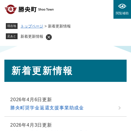
ペ
メニューを飛ばして本文へ
ー
閲覧補助
ジ
の
トップページ
>
新着更新情報
現在地
先
頭
新着更新情報
足あと
で
す
。
本
新着更新情報
文
2026年4月6日更新
勝央町奨学金返還支援事業助成金
2026年4月3日更新