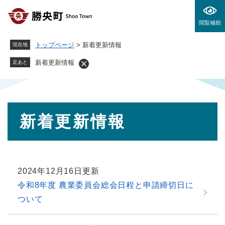
ペ
メニューを飛ばして本文へ
ー
閲覧補助
ジ
の
トップページ
>
新着更新情報
現在地
先
頭
新着更新情報
足あと
で
す
。
本
新着更新情報
文
2024年12月16日更新
令和8年度 農業委員会総会日程と申請締切日に
ついて