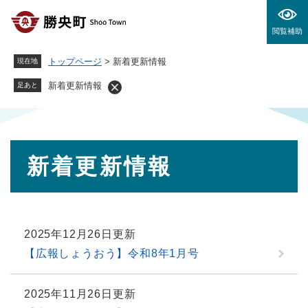
ペ
メニューを飛ばして本文へ
ー
閲覧補助
ジ
の
トップページ
>
新着更新情報
現在地
先
頭
新着更新情報
足あと
で
す
。
本
新着更新情報
文
2025年12月26日更新
【広報しょうおう】令和8年1月号
2025年11月26日更新