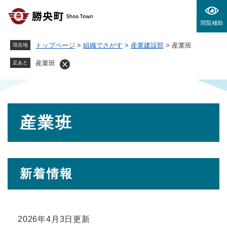
ペ
メニューを飛ばして本文へ
ー
閲覧補助
ジ
の
トップページ
>
組織でさがす
>
産業建設部
>
産業班
現在地
先
頭
産業班
足あと
で
す
。
本
産業班
文
新着情報
2026年4月3日更新